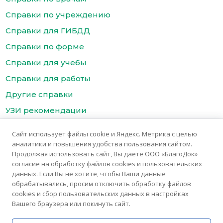
Справки по учреждению
Справки для ГИБДД
Справки по форме
Справки для учебы
Справки для работы
Другие справки
УЗИ рекомендации
Цены
Сайт использует файлы cookie и Яндекс. Метрика с целью
Контакты медицинского центра БлагоДок
аналитики и повышения удобства пользования сайтом.
Продолжая использовать сайт, Вы даете ООО «БлагоДок»
согласие на обработку файлов cookies и пользовательских
данных. Если Вы не хотите, чтобы Ваши данные
обрабатывались, просим отключить обработку файлов
cookies и сбор пользовательских данных в настройках
Вашего браузера или покинуть сайт.
© 2025 Медицинский центр «БлагоДок»
Медицинские услуги предоставляются ООО "Благомед"