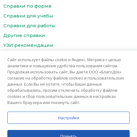
Справки по форме
Справки для учебы
Справки для работы
Другие справки
УЗИ рекомендации
Цены
Сайт использует файлы cookie и Яндекс. Метрика с целью
Контакты медицинского центра БлагоДок
аналитики и повышения удобства пользования сайтом.
Продолжая использовать сайт, Вы даете ООО «БлагоДок»
согласие на обработку файлов cookies и пользовательских
данных. Если Вы не хотите, чтобы Ваши данные
обрабатывались, просим отключить обработку файлов
cookies и сбор пользовательских данных в настройках
Вашего браузера или покинуть сайт.
© 2025 Медицинский центр «БлагоДок»
Медицинские услуги предоставляются ООО "Благомед"
Настройки
ИМЕЮТСЯ ПРОТИВОПОКАЗАНИЯ. НЕОБХОДИМА
Принять