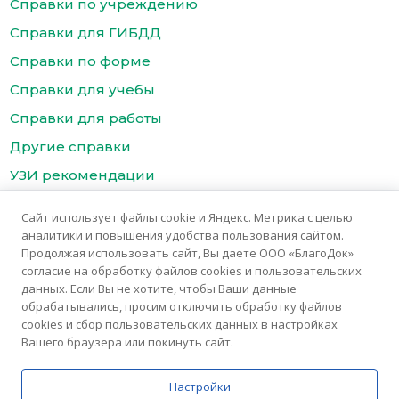
Справки по учреждению
Справки для ГИБДД
Справки по форме
Справки для учебы
Справки для работы
Другие справки
УЗИ рекомендации
Цены
Сайт использует файлы cookie и Яндекс. Метрика с целью
Контакты медицинского центра БлагоДок
аналитики и повышения удобства пользования сайтом.
Продолжая использовать сайт, Вы даете ООО «БлагоДок»
согласие на обработку файлов cookies и пользовательских
данных. Если Вы не хотите, чтобы Ваши данные
обрабатывались, просим отключить обработку файлов
cookies и сбор пользовательских данных в настройках
Вашего браузера или покинуть сайт.
© 2025 Медицинский центр «БлагоДок»
Медицинские услуги предоставляются ООО "Благомед"
Настройки