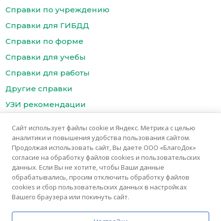
Справки по учреждению
Справки для ГИБДД
Справки по форме
Справки для учебы
Справки для работы
Другие справки
УЗИ рекомендации
Цены
Сайт использует файлы cookie и Яндекс. Метрика с целью
Контакты медицинского центра БлагоДок
аналитики и повышения удобства пользования сайтом.
Продолжая использовать сайт, Вы даете ООО «БлагоДок»
согласие на обработку файлов cookies и пользовательских
данных. Если Вы не хотите, чтобы Ваши данные
обрабатывались, просим отключить обработку файлов
cookies и сбор пользовательских данных в настройках
Вашего браузера или покинуть сайт.
© 2025 Медицинский центр «БлагоДок»
Медицинские услуги предоставляются ООО "Благомед"