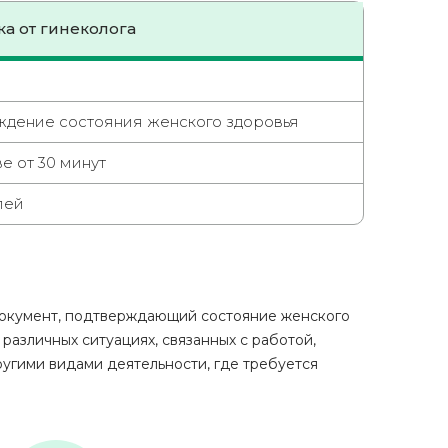
а от гинеколога
дение состояния женского здоровья
е от 30 минут
лей
документ, подтверждающий состояние женского
 различных ситуациях, связанных с работой,
угими видами деятельности, где требуется