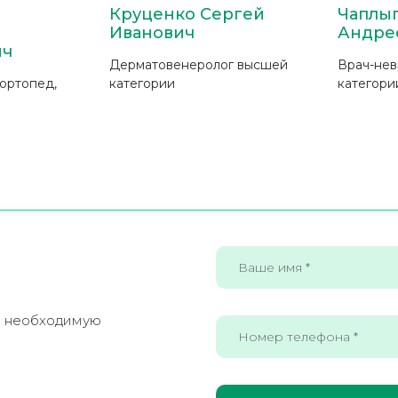
Круценко Сергей
Чаплыг
Иванович
Андре
ич
Дерматовенеролог высшей
Врач-нев
-ортопед,
категории
категори
е необходимую