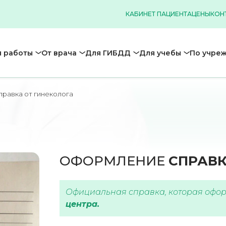
КАБИНЕТ ПАЦИЕНТА
ЦЕНЫ
КОН
 работы
От врача
Для ГИБДД
Для учебы
По учре
правка от гинеколога
ОФОРМЛЕНИЕ
CПРАВК
Официальная справка, которая офо
центра.