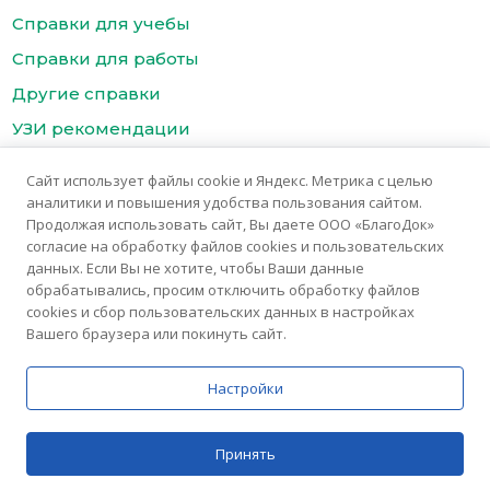
Справки для учебы
Справки для работы
Другие справки
УЗИ рекомендации
Цены
Сайт использует файлы cookie и Яндекс. Метрика с целью
Контакты медицинского центра БлагоДок
аналитики и повышения удобства пользования сайтом.
Продолжая использовать сайт, Вы даете ООО «БлагоДок»
согласие на обработку файлов cookies и пользовательских
данных. Если Вы не хотите, чтобы Ваши данные
обрабатывались, просим отключить обработку файлов
cookies и сбор пользовательских данных в настройках
Вашего браузера или покинуть сайт.
© 2025 Медицинский центр «БлагоДок»
Медицинские услуги предоставляются ООО "Благомед"
Настройки
ИМЕЮТСЯ ПРОТИВОПОКАЗАНИЯ. НЕОБХОДИМА
Принять
КОНСУЛЬТАЦИЯ СПЕЦИАЛИСТА