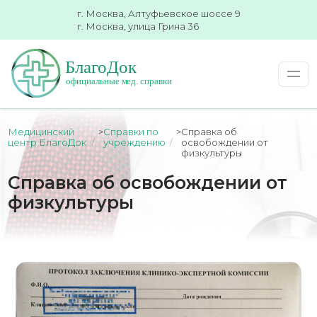
г. Москва, Алтуфьевское шоссе 9
г. Москва, улица Грина 36
Медицинский
>
Справки по
>
Справка об
центр БлагоДок
учреждению
освобождении от
физкультуры
Справка об освобождении от
физкультуры